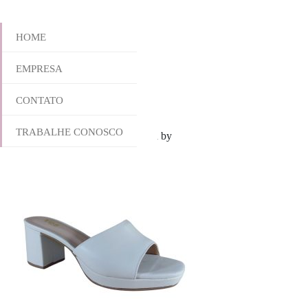
HOME
EMPRESA
927-6090A
CONTATO
TRABALHE CONOSCO
outubro 28, 2025 8:44 am
Published by
yescalcados
Leave your thoug