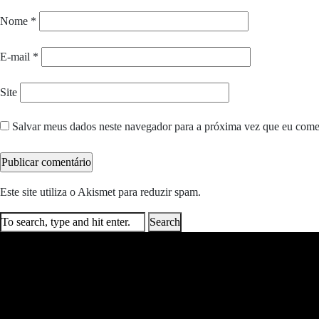
Nome
*
E-mail
*
Site
Salvar meus dados neste navegador para a próxima vez que eu come
Este site utiliza o Akismet para reduzir spam.
Saiba como seus dados e
Search