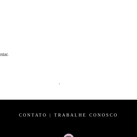
ntar.
m comentários são processados
.
CONTATO
|
TRABALHE CONOSCO