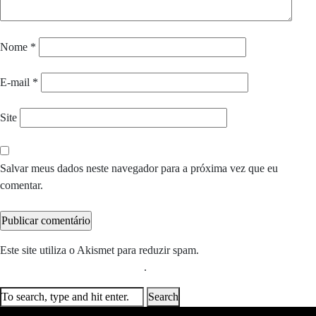
Nome
*
E-mail
*
Site
Salvar meus dados neste navegador para a próxima vez que eu
comentar.
Este site utiliza o Akismet para reduzir spam.
Saiba como seus dados
em comentários são processados
.
Search