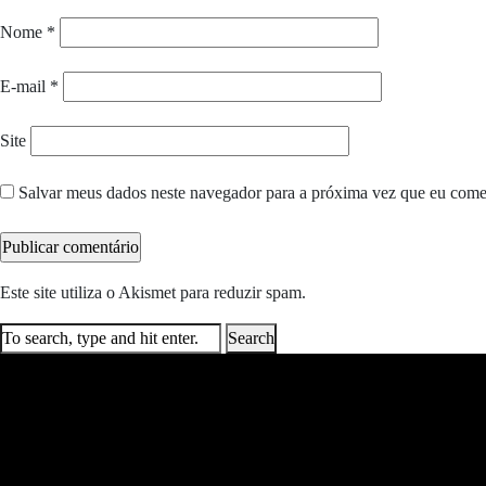
Nome
*
E-mail
*
Site
Salvar meus dados neste navegador para a próxima vez que eu come
Este site utiliza o Akismet para reduzir spam.
Saiba como seus dados e
Search