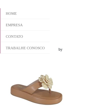
HOME
EMPRESA
862-6175
CONTATO
TRABALHE CONOSCO
outubro 28, 2025 8:32 am
Published by
yescalcados
Leave your thoug