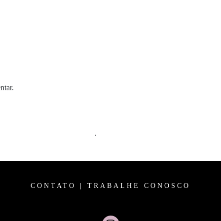
ntar.
m comentários são processados
.
CONTATO
|
TRABALHE CONOSCO