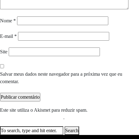
Nome
*
E-mail
*
Site
Salvar meus dados neste navegador para a próxima vez que eu
comentar.
Este site utiliza o Akismet para reduzir spam.
Saiba como seus dados
em comentários são processados
.
Search