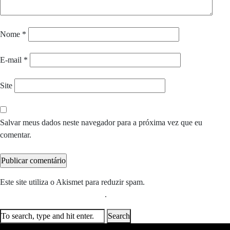
Nome
*
E-mail
*
Site
Salvar meus dados neste navegador para a próxima vez que eu
comentar.
Este site utiliza o Akismet para reduzir spam.
Saiba como seus dados
em comentários são processados
.
Search