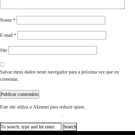
Nome
*
E-mail
*
Site
Salvar meus dados neste navegador para a próxima vez que eu
comentar.
Este site utiliza o Akismet para reduzir spam.
Saiba como seus dados
em comentários são processados
.
Search