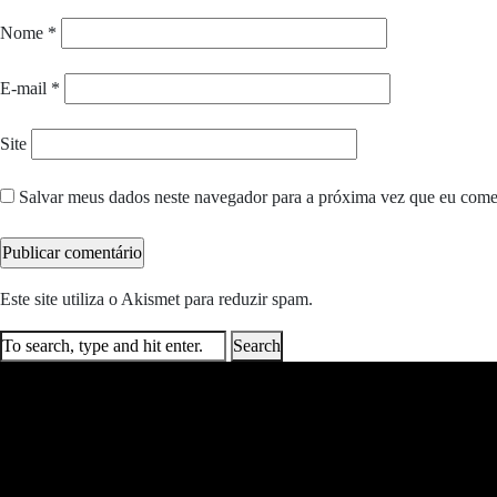
Nome
*
E-mail
*
Site
Salvar meus dados neste navegador para a próxima vez que eu come
Este site utiliza o Akismet para reduzir spam.
Saiba como seus dados e
Search