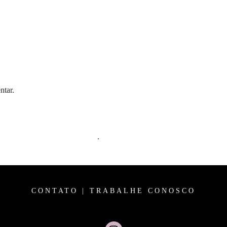
ntar.
m comentários são processados
.
CONTATO
|
TRABALHE CONOSCO