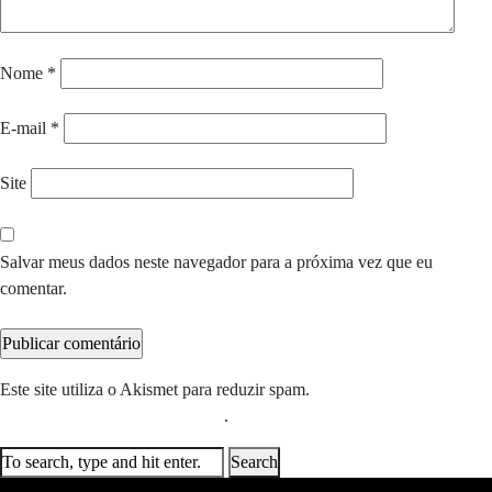
Nome
*
E-mail
*
Site
Salvar meus dados neste navegador para a próxima vez que eu
comentar.
Este site utiliza o Akismet para reduzir spam.
Saiba como seus dados
em comentários são processados
.
Search