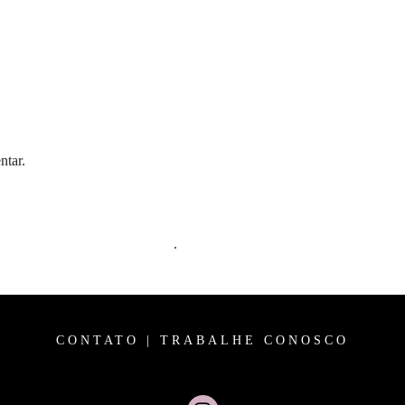
ntar.
m comentários são processados
.
CONTATO
|
TRABALHE CONOSCO