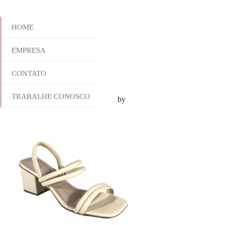
HOME
EMPRESA
775-5251A
CONTATO
TRABALHE CONOSCO
outubro 28, 2025 8:23 am
Published by
yescalcados
Leave your thoug