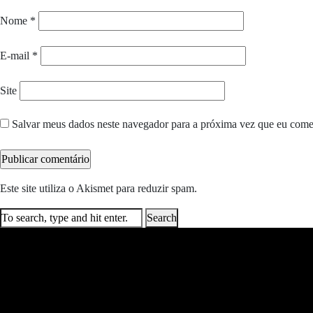
Nome
*
E-mail
*
Site
Salvar meus dados neste navegador para a próxima vez que eu come
Este site utiliza o Akismet para reduzir spam.
Saiba como seus dados e
Search