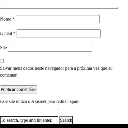
Nome
*
E-mail
*
Site
Salvar meus dados neste navegador para a próxima vez que eu
comentar.
Este site utiliza o Akismet para reduzir spam.
Saiba como seus dados
em comentários são processados
.
Search