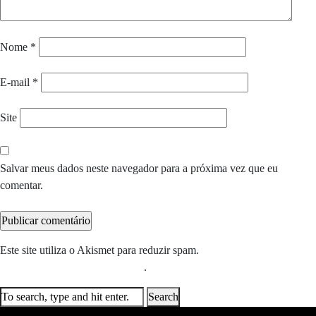
Nome
*
E-mail
*
Site
Salvar meus dados neste navegador para a próxima vez que eu
comentar.
Este site utiliza o Akismet para reduzir spam.
Saiba como seus dados
em comentários são processados
.
Search