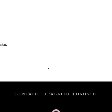
ntar.
m comentários são processados
.
CONTATO
|
TRABALHE CONOSCO