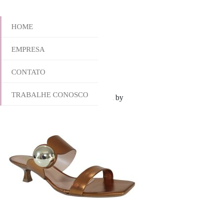
HOME
EMPRESA
723-6138
CONTATO
TRABALHE CONOSCO
outubro 28, 2025 8:19 am
Published by
yescalcados
Leave your thoug