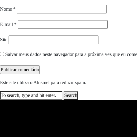
Nome
*
E-mail
*
Site
Salvar meus dados neste navegador para a próxima vez que eu come
Este site utiliza o Akismet para reduzir spam.
Saiba como seus dados e
Search