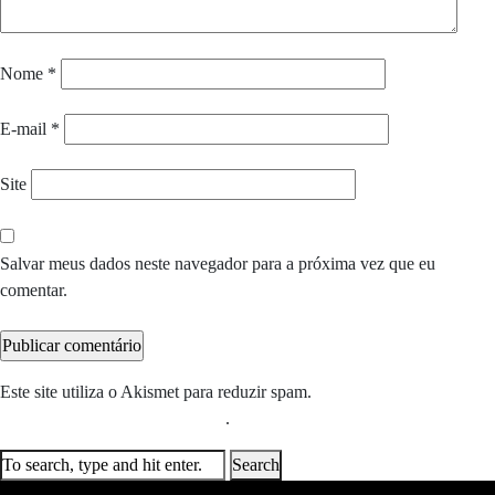
Nome
*
E-mail
*
Site
Salvar meus dados neste navegador para a próxima vez que eu
comentar.
Este site utiliza o Akismet para reduzir spam.
Saiba como seus dados
em comentários são processados
.
Search