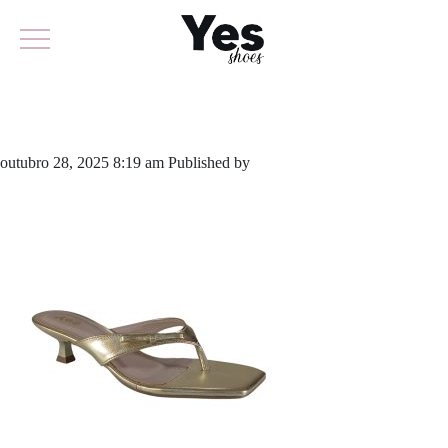
723-6086A
outubro 28, 2025 8:19 am
Published by
yescalcados
Leave your
thoughts