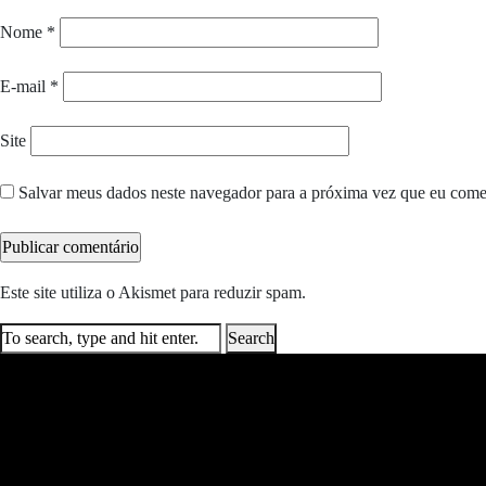
Nome
*
E-mail
*
Site
Salvar meus dados neste navegador para a próxima vez que eu come
Este site utiliza o Akismet para reduzir spam.
Saiba como seus dados e
Search