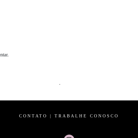
ntar.
m comentários são processados
.
CONTATO
|
TRABALHE CONOSCO