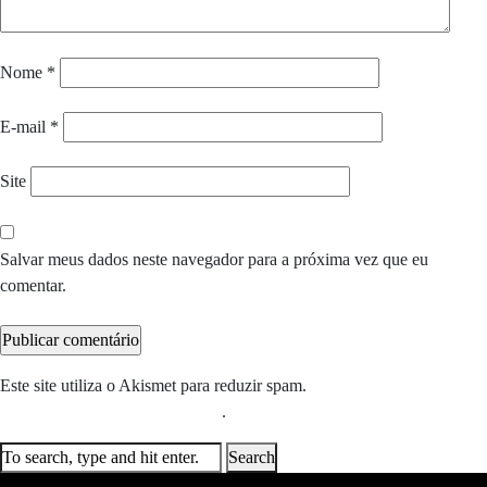
Nome
*
E-mail
*
Site
Salvar meus dados neste navegador para a próxima vez que eu
comentar.
Este site utiliza o Akismet para reduzir spam.
Saiba como seus dados
em comentários são processados
.
Search