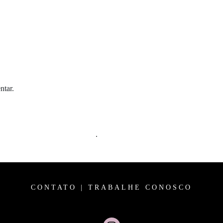
ntar.
m comentários são processados
.
CONTATO
|
TRABALHE CONOSCO