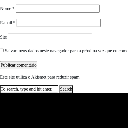
Nome
*
E-mail
*
Site
Salvar meus dados neste navegador para a próxima vez que eu come
Este site utiliza o Akismet para reduzir spam.
Saiba como seus dados e
Search