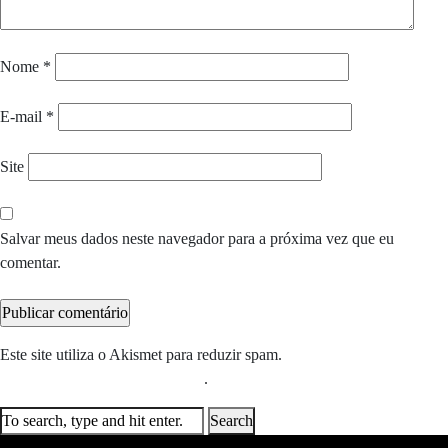
Nome
*
E-mail
*
Site
Salvar meus dados neste navegador para a próxima vez que eu
comentar.
Este site utiliza o Akismet para reduzir spam.
Saiba como seus dados
em comentários são processados
.
Search