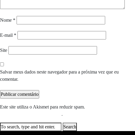
Nome
*
E-mail
*
Site
Salvar meus dados neste navegador para a próxima vez que eu
comentar.
Este site utiliza o Akismet para reduzir spam.
Saiba como seus dados
em comentários são processados
.
Search