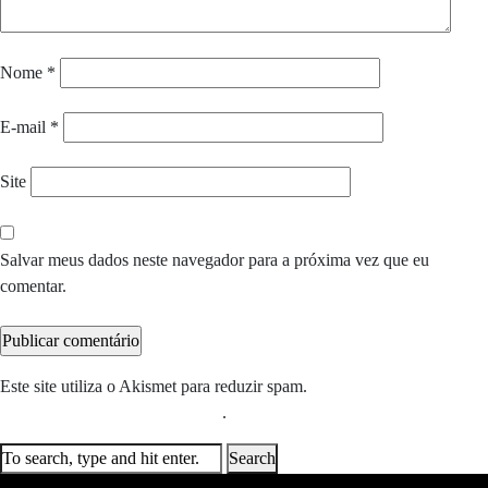
Nome
*
E-mail
*
Site
Salvar meus dados neste navegador para a próxima vez que eu
comentar.
Este site utiliza o Akismet para reduzir spam.
Saiba como seus dados
em comentários são processados
.
Search