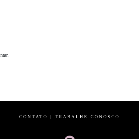
ntar.
m comentários são processados
.
CONTATO
|
TRABALHE CONOSCO