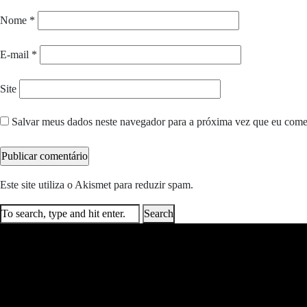
Nome
*
E-mail
*
Site
Salvar meus dados neste navegador para a próxima vez que eu come
Este site utiliza o Akismet para reduzir spam.
Saiba como seus dados e
Search