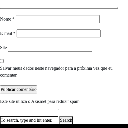
Nome
*
E-mail
*
Site
Salvar meus dados neste navegador para a próxima vez que eu
comentar.
Este site utiliza o Akismet para reduzir spam.
Saiba como seus dados
em comentários são processados
.
Search