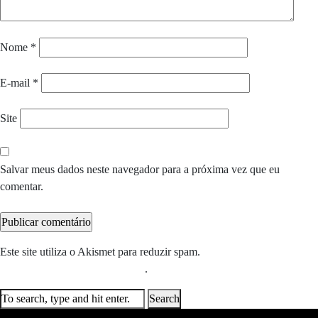
Nome
*
E-mail
*
Site
Salvar meus dados neste navegador para a próxima vez que eu
comentar.
Este site utiliza o Akismet para reduzir spam.
Saiba como seus dados
em comentários são processados
.
Search