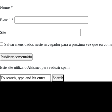
Nome
*
E-mail
*
Site
Salvar meus dados neste navegador para a próxima vez que eu come
Este site utiliza o Akismet para reduzir spam.
Saiba como seus dados e
Search