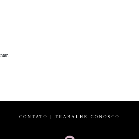
ntar.
m comentários são processados
.
CONTATO
|
TRABALHE CONOSCO