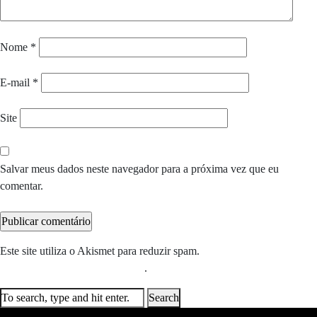
Nome
*
E-mail
*
Site
Salvar meus dados neste navegador para a próxima vez que eu
comentar.
Este site utiliza o Akismet para reduzir spam.
Saiba como seus dados
em comentários são processados
.
Search