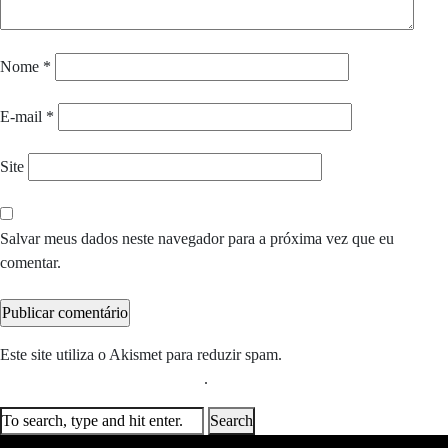
Nome
*
E-mail
*
Site
Salvar meus dados neste navegador para a próxima vez que eu
comentar.
Este site utiliza o Akismet para reduzir spam.
Saiba como seus dados
em comentários são processados
.
Search