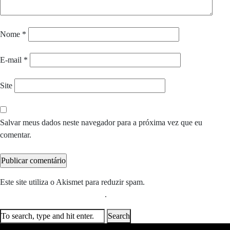
Nome
*
E-mail
*
Site
Salvar meus dados neste navegador para a próxima vez que eu
comentar.
Este site utiliza o Akismet para reduzir spam.
Saiba como seus dados
em comentários são processados
.
Search