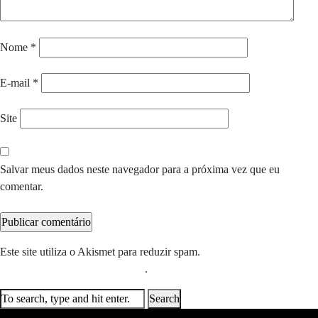
Nome
*
E-mail
*
Site
Salvar meus dados neste navegador para a próxima vez que eu
comentar.
Este site utiliza o Akismet para reduzir spam.
Saiba como seus dados
em comentários são processados
.
Search