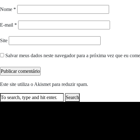
Nome
*
E-mail
*
Site
Salvar meus dados neste navegador para a próxima vez que eu come
Este site utiliza o Akismet para reduzir spam.
Saiba como seus dados e
Search