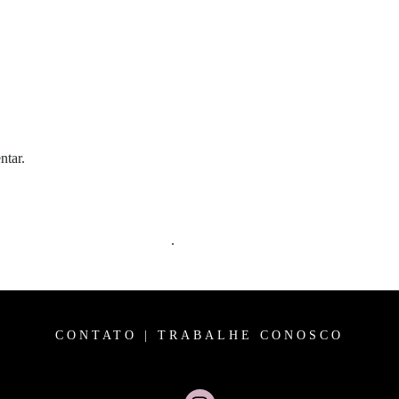
ntar.
m comentários são processados
.
CONTATO
|
TRABALHE CONOSCO