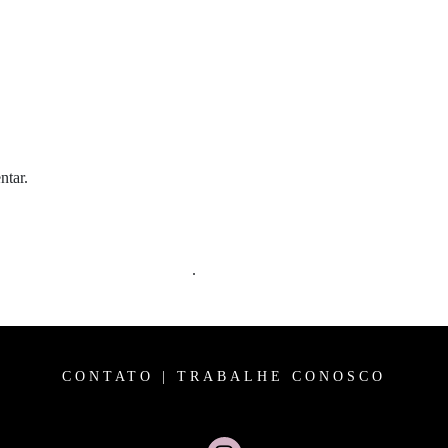
ntar.
m comentários são processados
.
CONTATO
|
TRABALHE CONOSCO