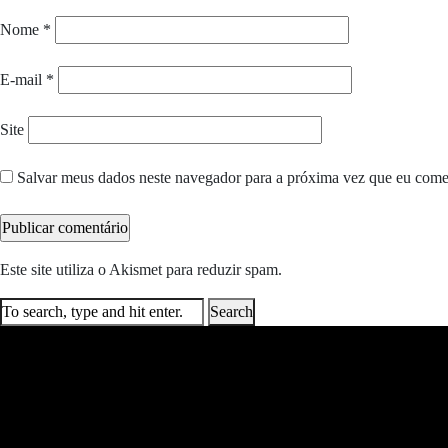
Nome
*
E-mail
*
Site
Salvar meus dados neste navegador para a próxima vez que eu come
Este site utiliza o Akismet para reduzir spam.
Saiba como seus dados e
Search