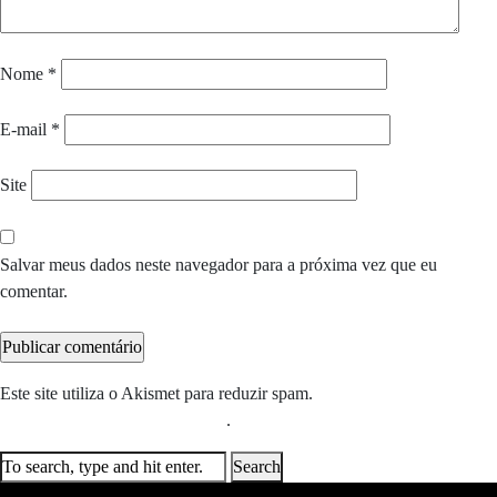
Nome
*
E-mail
*
Site
Salvar meus dados neste navegador para a próxima vez que eu
comentar.
Este site utiliza o Akismet para reduzir spam.
Saiba como seus dados
em comentários são processados
.
Search