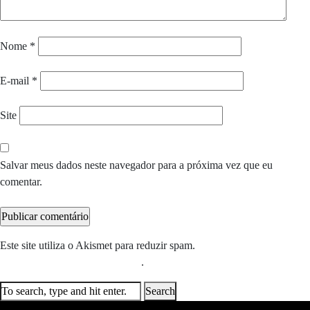
Nome
*
E-mail
*
Site
Salvar meus dados neste navegador para a próxima vez que eu
comentar.
Este site utiliza o Akismet para reduzir spam.
Saiba como seus dados
em comentários são processados
.
Search