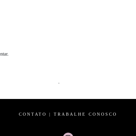
ntar.
m comentários são processados
.
CONTATO
|
TRABALHE CONOSCO