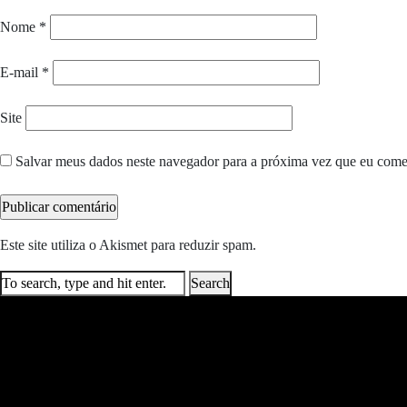
Nome
*
E-mail
*
Site
Salvar meus dados neste navegador para a próxima vez que eu come
Este site utiliza o Akismet para reduzir spam.
Saiba como seus dados e
Search