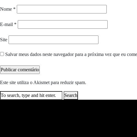
Nome
*
E-mail
*
Site
Salvar meus dados neste navegador para a próxima vez que eu come
Este site utiliza o Akismet para reduzir spam.
Saiba como seus dados e
Search