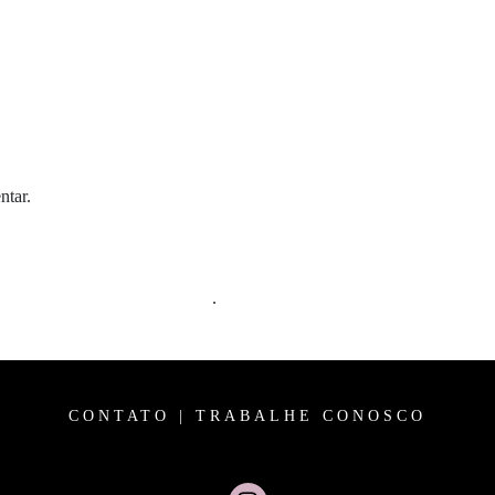
ntar.
m comentários são processados
.
CONTATO
|
TRABALHE CONOSCO