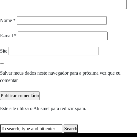
Nome
*
E-mail
*
Site
Salvar meus dados neste navegador para a próxima vez que eu
comentar.
Este site utiliza o Akismet para reduzir spam.
Saiba como seus dados
em comentários são processados
.
Search