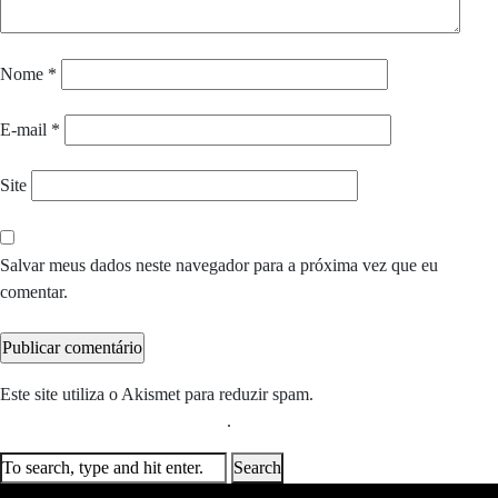
Nome
*
E-mail
*
Site
Salvar meus dados neste navegador para a próxima vez que eu
comentar.
Este site utiliza o Akismet para reduzir spam.
Saiba como seus dados
em comentários são processados
.
Search