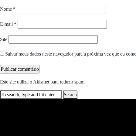
Nome
*
E-mail
*
Site
Salvar meus dados neste navegador para a próxima vez que eu come
Este site utiliza o Akismet para reduzir spam.
Saiba como seus dados e
Search