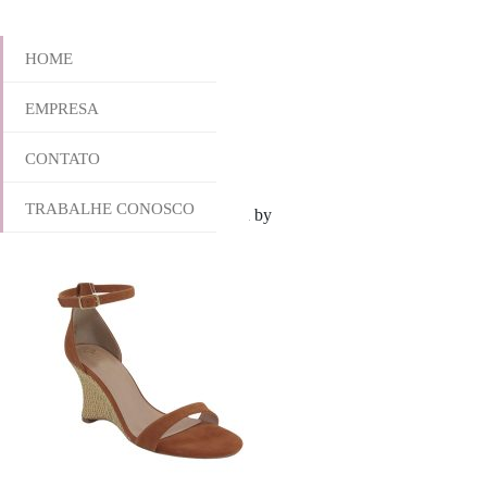
HOME
EMPRESA
957-6273
CONTATO
TRABALHE CONOSCO
agosto 12, 2025 10:48 am
Published by
yescalcados
Leave your thoug