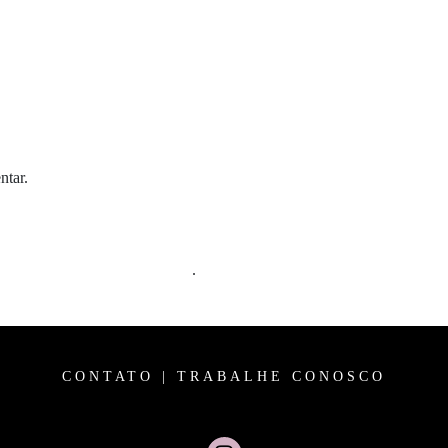
ntar.
m comentários são processados
.
CONTATO
|
TRABALHE CONOSCO