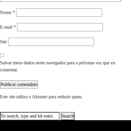
Nome
*
E-mail
*
Site
Salvar meus dados neste navegador para a próxima vez que eu
comentar.
Este site utiliza o Akismet para reduzir spam.
Saiba como seus dados
em comentários são processados
.
Search