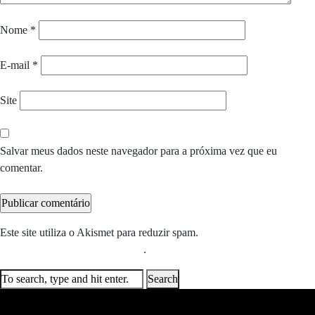
Nome
*
E-mail
*
Site
Salvar meus dados neste navegador para a próxima vez que eu
comentar.
Este site utiliza o Akismet para reduzir spam.
Saiba como seus dados
em comentários são processados
.
Search