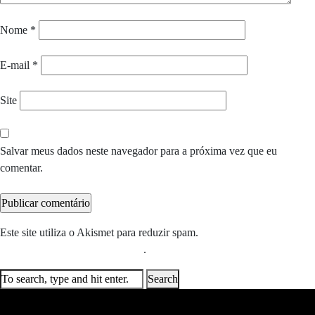
Nome
*
E-mail
*
Site
Salvar meus dados neste navegador para a próxima vez que eu
comentar.
Este site utiliza o Akismet para reduzir spam.
Saiba como seus dados
em comentários são processados
.
Search