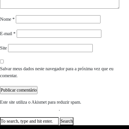
Nome
*
E-mail
*
Site
Salvar meus dados neste navegador para a próxima vez que eu
comentar.
Este site utiliza o Akismet para reduzir spam.
Saiba como seus dados
em comentários são processados
.
Search