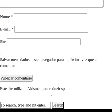
Nome
*
E-mail
*
Site
Salvar meus dados neste navegador para a próxima vez que eu
comentar.
Este site utiliza o Akismet para reduzir spam.
Saiba como seus dados
em comentários são processados
.
Search