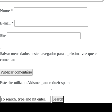
Nome
*
E-mail
*
Site
Salvar meus dados neste navegador para a próxima vez que eu
comentar.
Este site utiliza o Akismet para reduzir spam.
Saiba como seus dados
em comentários são processados
.
Search