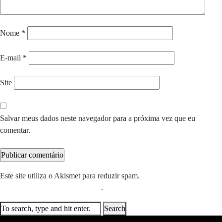
Nome
*
E-mail
*
Site
Salvar meus dados neste navegador para a próxima vez que eu
comentar.
Este site utiliza o Akismet para reduzir spam.
Saiba como seus dados
em comentários são processados
.
Search