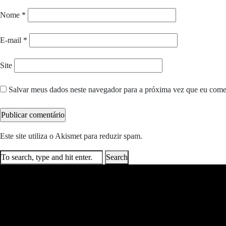
Nome
*
E-mail
*
Site
Salvar meus dados neste navegador para a próxima vez que eu come
Este site utiliza o Akismet para reduzir spam.
Saiba como seus dados e
Search