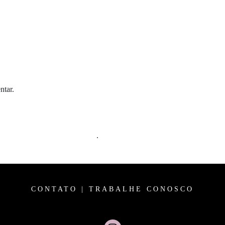
ntar.
m comentários são processados
.
CONTATO
|
TRABALHE CONOSCO