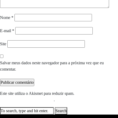
Nome
*
E-mail
*
Site
Salvar meus dados neste navegador para a próxima vez que eu
comentar.
Este site utiliza o Akismet para reduzir spam.
Saiba como seus dados
em comentários são processados
.
Search