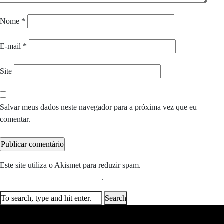
Nome
*
E-mail
*
Site
Salvar meus dados neste navegador para a próxima vez que eu
comentar.
Este site utiliza o Akismet para reduzir spam.
Saiba como seus dados
em comentários são processados
.
Search