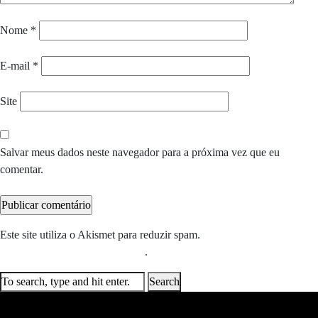
Nome
*
E-mail
*
Site
Salvar meus dados neste navegador para a próxima vez que eu
comentar.
Este site utiliza o Akismet para reduzir spam.
Saiba como seus dados
em comentários são processados
.
Search