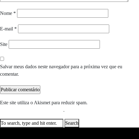
Nome
*
E-mail
*
Site
Salvar meus dados neste navegador para a próxima vez que eu
comentar.
Este site utiliza o Akismet para reduzir spam.
Saiba como seus dados
em comentários são processados
.
Search