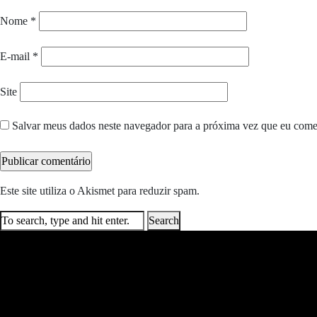
Nome
*
E-mail
*
Site
Salvar meus dados neste navegador para a próxima vez que eu come
Este site utiliza o Akismet para reduzir spam.
Saiba como seus dados e
Search