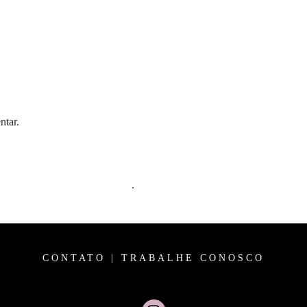
ntar.
m comentários são processados
.
CONTATO
|
TRABALHE CONOSCO