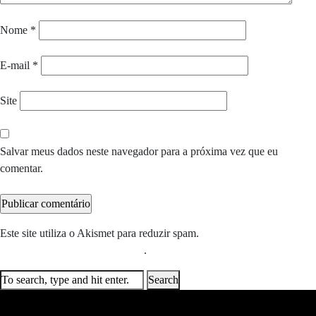
Nome
*
E-mail
*
Site
Salvar meus dados neste navegador para a próxima vez que eu
comentar.
Este site utiliza o Akismet para reduzir spam.
Saiba como seus dados
em comentários são processados
.
Search